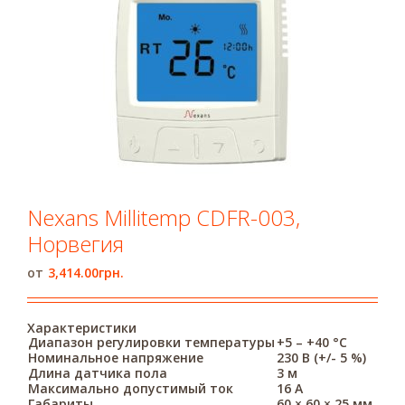
Nexans Millitemp CDFR-003,
Норвегия
3,414.00
грн.
Характеристики
Диапазон регулировки температуры
+5 – +40 °C
Номинальное напряжение
230 В (+/- 5 %)
Длина датчика пола
3 м
Максимально допустимый ток
16 А
Габариты
60 × 60 × 25 мм