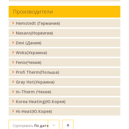
Производители
Hemstedt (Германия)
Nexans(Норвегия)
Devi (Дания)
Woks(Украина)
Fenix(Чехия)
Profi Therm(Польша)
Gray Hot(Украина)
In-Therm (Чехия)
Korea Heating(Ю.Корея)
Hi-Heat(Ю.Корея)
Сортировать
По дате