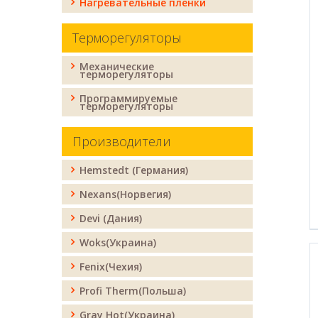
Нагревательные пленки
Терморегуляторы
Механические
терморегуляторы
Программируемые
терморегуляторы
Производители
Hemstedt (Германия)
Nexans(Норвегия)
Devi (Дания)
Woks(Украина)
Fenix(Чехия)
Profi Therm(Польша)
Gray Hot(Украина)