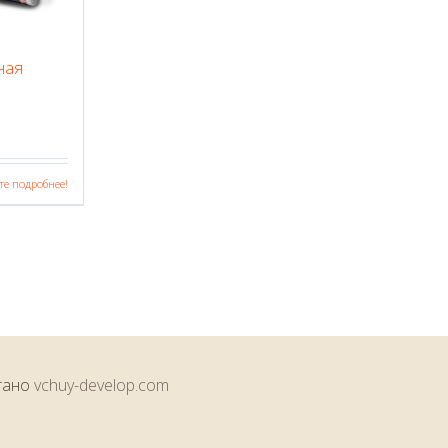
ная
те подробнее!
тано
vchuy-develop.com