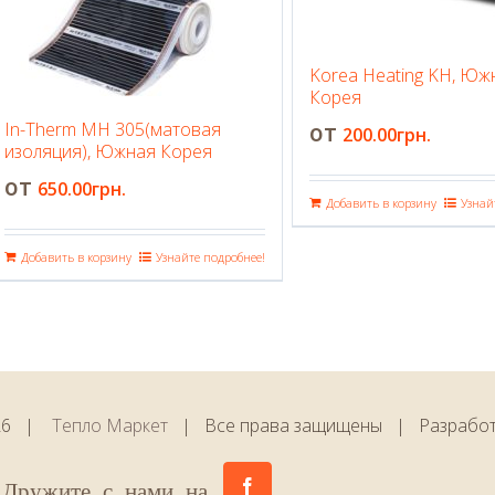
Korea Heating KH, Юж
Корея
In-Therm MH 305(матовая
200.00
грн.
изоляция), Южная Корея
650.00
грн.
Добавить в корзину
Узнай
Добавить в корзину
Узнайте подробнее!
26 |
Тепло Маркет
| Все права защищены | Разрабо
Facebook