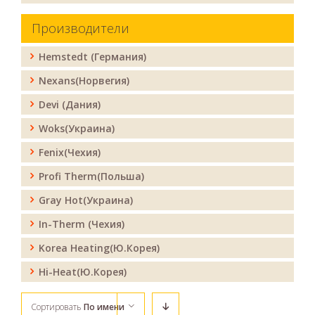
Производители
Hemstedt (Германия)
Nexans(Норвегия)
Devi (Дания)
Woks(Украина)
Fenix(Чехия)
Profi Therm(Польша)
Gray Hot(Украина)
In-Therm (Чехия)
Korea Heating(Ю.Корея)
Hi-Heat(Ю.Корея)
Сортировать
По имени