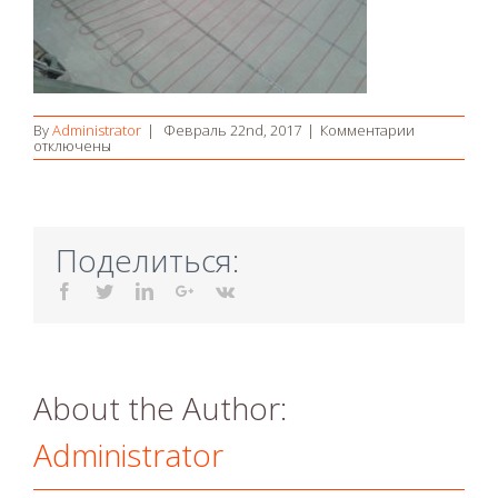
к
By
Administrator
|
Февраль 22nd, 2017
|
Комментарии
записи
отключены
г.Запорожь
ул.Малинов
18
Поделиться:
Facebook
Twitter
Linkedin
Google+
Vk
About the Author:
Administrator