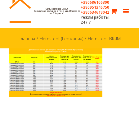
+380686106390
+380951346750
Самые низкие цены!
Бесплатная доставка в течении 48 часов по
+380634619042
всей Украине!
Режим работы:
24 / 7
Главная
/
Hemstedt (Германия)
/
Hemstedt BR-IM